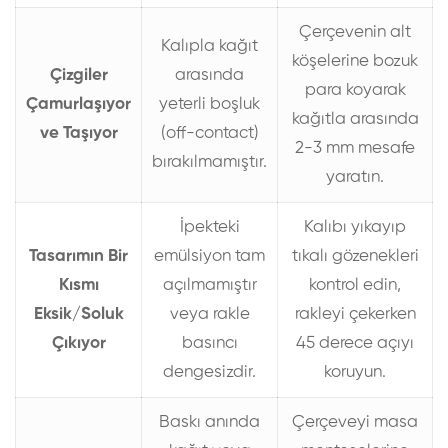
Çerçevenin alt
Kalıpla kağıt
köşelerine bozuk
Çizgiler
arasında
para koyarak
Çamurlaşıyor
yeterli boşluk
kağıtla arasında
ve Taşıyor
(off-contact)
2-3 mm mesafe
bırakılmamıştır.
yaratın.
İpekteki
Kalıbı yıkayıp
Tasarımın Bir
emülsiyon tam
tıkalı gözenekleri
Kısmı
açılmamıştır
kontrol edin,
Eksik/Soluk
veya rakle
rakleyi çekerken
Çıkıyor
basıncı
45 derece açıyı
dengesizdir.
koruyun.
Baskı anında
Çerçeveyi masa