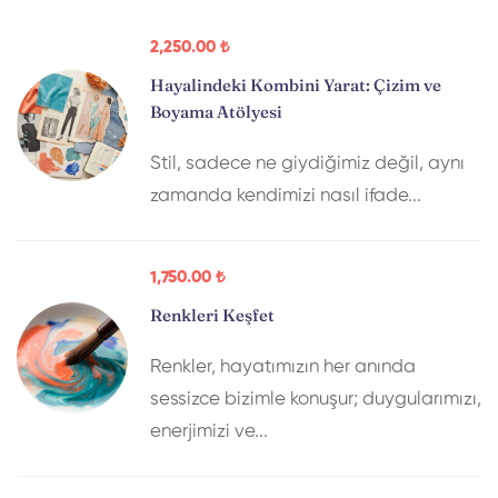
2,250
.00
₺
Hayalindeki Kombini Yarat: Çizim ve
Boyama Atölyesi
Stil, sadece ne giydiğimiz değil, aynı
zamanda kendimizi nasıl ifade...
1,750
.00
₺
Renkleri Keşfet
Renkler, hayatımızın her anında
sessizce bizimle konuşur; duygularımızı,
enerjimizi ve...