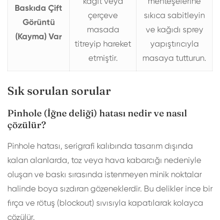
kağıt veya
menteşelerine
Baskıda Çift
çerçeve
sıkıca sabitleyin
Görüntü
masada
ve kağıdı sprey
(Kayma) Var
titreyip hareket
yapıştırıcıyla
etmiştir.
masaya tutturun.
Sık sorulan sorular
Pinhole (İğne deliği) hatası nedir ve nasıl
çözülür?
Pinhole hatası, serigrafi kalıbında tasarım dışında
kalan alanlarda, toz veya hava kabarcığı nedeniyle
oluşan ve baskı sırasında istenmeyen minik noktalar
halinde boya sızdıran gözeneklerdir. Bu delikler ince bir
fırça ve rötuş (blockout) sıvısıyla kapatılarak kolayca
çözülür.