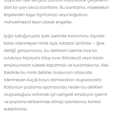
dayanıklı özel serigrafi bantları kullanılarak çerçevenin
dört bir yanı sıkıca bantlanır. Bu bantlama, mürekkebin
köşelerden taşıp tişörtünüzü veya kağıdınızı
mahvetmesini kesin olarak engeller.
Işığa tuttuğunuzda ipek üzerinde tasarımınız dışında
kalan istenmeyen minik açık noktalar (pinhole – iğne
deliği) görüyorsanız, bu deliklerin üzerine ince bir
suluboya fırçasıyla rötuş sıvısı (blockout) veya kalan
emülsiyondan sürerek kapatmalı ve kurutmalısınız. Aksi
takdirde bu minik delikler, baskınızın ortasında
istenmeyen küçük boya damlacıkları oluşturacaktır.
Kalıbınızın pozlama aşamasında neden bu delikleri
oluşturduğunu anlamak için
serigrafi emülsiyon çekimi
ve pozlama
rehberimize dönüp adımlarınızı kontrol
edebilirsiniz.