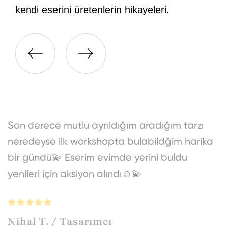
kendi eserini üretenlerin hikayeleri.
Son derece mutlu ayrıldığım aradığım tarzı
E
neredeyse ilk workshopta bulabildğim harika
d
bir gündü💫 Eserim evimde yerini buldu
y
yenileri için aksiyon alındı☺️💫
ö
b
y
Nihal T. / Tasarımcı
d