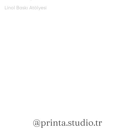
o
Linol Baskı Atölyesi
Ö
S
@printa.studio.tr