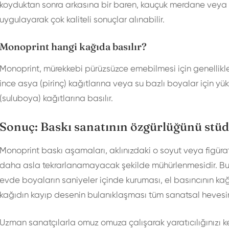
koyduktan sonra arkasına bir baren, kauçuk merdane veya dü
uygulayarak çok kaliteli sonuçlar alınabilir.
Monoprint hangi kağıda basılır?
Monoprint, mürekkebi pürüzsüzce emebilmesi için genellikl
ince asya (pirinç) kağıtlarına veya su bazlı boyalar için y
(suluboya) kağıtlarına basılır.
Sonuç: Baskı sanatının özgürlüğünü st
Monoprint baskı aşamaları, aklınızdaki o soyut veya figüra
daha asla tekrarlanamayacak şekilde mühürlenmesidir. Bu eş
evde boyaların saniyeler içinde kuruması, el basıncının ka
kağıdın kayıp desenin bulanıklaşması tüm sanatsal hevesiniz
Uzman sanatçılarla omuz omuza çalışarak yaratıcılığınızı 