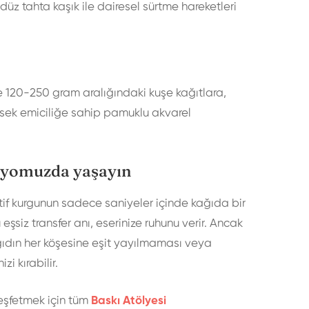
z tahta kaşık ile dairesel sürtme hareketleri
e 120-250 gram aralığındaki kuşe kağıtlara,
üksek emiciliğe sahip pamuklu akvarel
üdyomuzda yaşayın
tif kurgunun sadece saniyeler içinde kağıda bir
siz transfer anı, eserinize ruhunu verir. Ancak
ğıdın her köşesine eşit yayılmaması veya
i kırabilir.
keşfetmek için tüm
Baskı Atölyesi