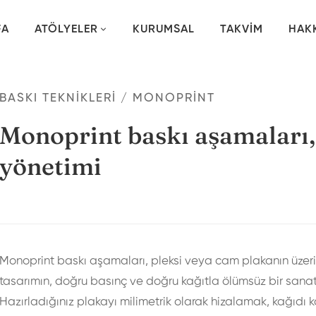
FA
ATÖLYELER
KURUMSAL
TAKVIM
HAK
BASKI TEKNIKLERI
/
MONOPRINT
Monoprint baskı aşamaları, 
yönetimi
Monoprint baskı aşamaları, pleksi veya cam plakanın üzerine
tasarımın, doğru basınç ve doğru kağıtla ölümsüz bir sanat
Hazırladığınız plakayı milimetrik olarak hizalamak, kağıd