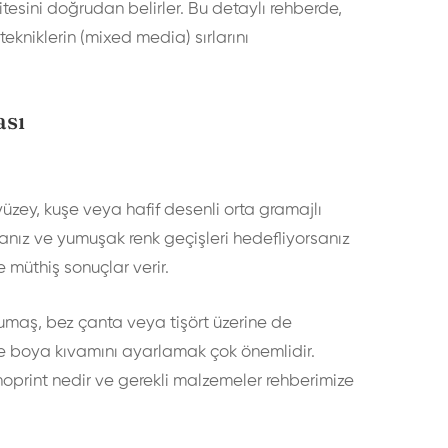
esini doğrudan belirler. Bu detaylı rehberde,
ekniklerin (mixed media) sırlarını
ası
yüzey, kuşe veya hafif desenli orta gramajlı
rsanız ve yumuşak renk geçişleri hedefliyorsanız
 müthiş sonuçlar verir.
umaş, bez çanta veya tişört üzerine de
öre boya kıvamını ayarlamak çok önemlidir.
oprint nedir ve gerekli malzemeler
rehberimize