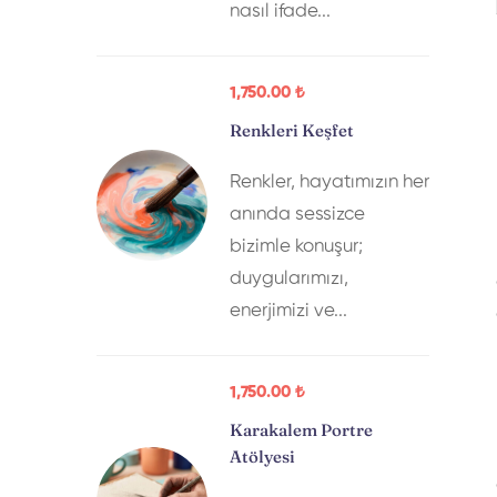
nasıl ifade...
1,750
.00
₺
Renkleri Keşfet
Renkler, hayatımızın her
anında sessizce
bizimle konuşur;
duygularımızı,
enerjimizi ve...
1,750
.00
₺
Karakalem Portre
Atölyesi