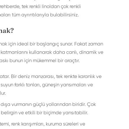
ehberde, tek renkli linoldan çok renkli
rı tüm ayrıntılarıyla bulabilirsiniz.
mak?
şmak için ideal bir başlangıç sunar. Fakat zaman
k katmanlarını kullanarak daha canlı, dinamik ve
baskı bunun için mükemmel bir araçtır.
 katar. Bir deniz manzarası, tek renkte karanlık ve
 suyun farklı tonları, güneşin yansımaları ve
ur.
dışa vurmanın güçlü yollarından biridir. Çok
elirgin ve etkili bir biçimde yansıtabilir.
emi, renk karışımları, kuruma süreleri ve