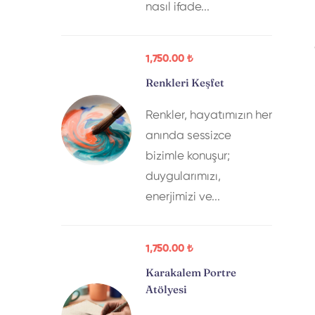
nasıl ifade...
1,750
.00
₺
Renkleri Keşfet
Renkler, hayatımızın her
anında sessizce
bizimle konuşur;
duygularımızı,
enerjimizi ve...
1,750
.00
₺
Karakalem Portre
Atölyesi