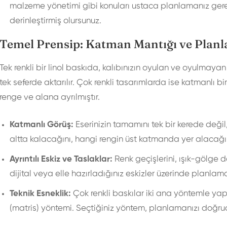
malzeme yönetimi gibi konuları ustaca planlamanız gereki
derinleştirmiş olursunuz.
Temel Prensip: Katman Mantığı ve Plan
Tek renkli bir linol baskıda, kalıbınızın oyulan ve oyulmay
tek seferde aktarılır. Çok renkli tasarımlarda ise katmanlı bi
renge ve alana ayrılmıştır.
Katmanlı Görüş:
Eserinizin tamamını tek bir kerede deği
altta kalacağını, hangi rengin üst katmanda yer alacağın
Ayrıntılı Eskiz ve Taslaklar:
Renk geçişlerini, ışık-gölge 
dijital veya elle hazırladığınız eskizler üzerinde planla
Teknik Esneklik:
Çok renkli baskılar iki ana yöntemle yapı
(matris) yöntemi. Seçtiğiniz yöntem, planlamanızı doğrud