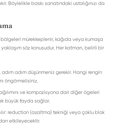
r. Böylelikle baskı sanatındaki ustalığınızı da
lama
an bölgeleri mürekkeplenir, kağıda veya kumaşa
r yaklaşım söz konusudur. Her katman, belirli bir
l, adım adım düşünmeniz gerekir. Hangi rengin
ı öngörmelisiniz.
dağılımını ve kompozisyona dair diğer ögeleri
mak büyük fayda sağlar.
lır: reduction (azaltma) tekniği veya çoklu blok
an etkileyecektir.