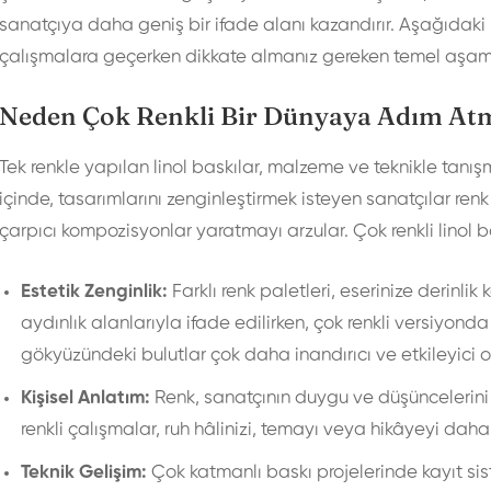
sanatçıya daha geniş bir ifade alanı kazandırır. Aşağıdaki r
çalışmalara geçerken dikkate almanız gereken temel aşamala
Neden Çok Renkli Bir Dünyaya Adım At
Tek renkle yapılan linol baskılar, malzeme ve teknikle tanı
içinde, tasarımlarını zenginleştirmek isteyen sanatçılar ren
çarpıcı kompozisyonlar yaratmayı arzular. Çok renkli linol 
Estetik Zenginlik:
Farklı renk paletleri, eserinize derinlik
aydınlık alanlarıyla ifade edilirken, çok renkli versiyonda
gökyüzündeki bulutlar çok daha inandırıcı ve etkileyici ol
Kişisel Anlatım:
Renk, sanatçının duygu ve düşüncelerini 
renkli çalışmalar, ruh hâlinizi, temayı veya hikâyeyi daha b
Teknik Gelişim:
Çok katmanlı baskı projelerinde kayıt sist