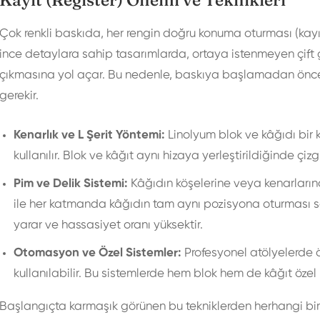
Kayıt (Register) Önemi ve Teknikleri
Çok renkli baskıda, her rengin doğru konuma oturması (kayıt
ince detaylara sahip tasarımlarda, ortaya istenmeyen çift 
çıkmasına yol açar. Bu nedenle, baskıya başlamadan önce k
gerekir.
Kenarlık ve L Şerit Yöntemi:
Linolyum blok ve kâğıdı bir 
kullanılır. Blok ve kâğıt aynı hizaya yerleştirildiğinde çiz
Pim ve Delik Sistemi:
Kâğıdın köşelerine veya kenarlarına
ile her katmanda kâğıdın tam aynı pozisyona oturması sa
yarar ve hassasiyet oranı yüksektir.
Otomasyon ve Özel Sistemler:
Profesyonel atölyelerde ö
kullanılabilir. Bu sistemlerde hem blok hem de kâğıt özel k
Başlangıçta karmaşık görünen bu tekniklerden herhangi biri