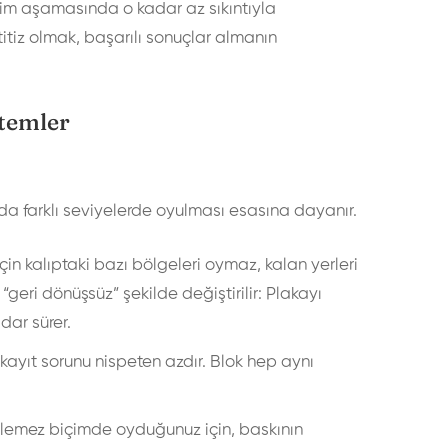
tim aşamasında o kadar az sıkıntıyla
 titiz olmak, başarılı sonuçlar almanın
ntemler
rda farklı seviyelerde oyulması esasına dayanır.
in kalıptaki bazı bölgeleri oymaz, kalan yerleri
“geri dönüşsüz” şekilde değiştirilir: Plakayı
dar sürer.
 kayıt sorunu nispeten azdır. Blok hep aynı
ülemez biçimde oyduğunuz için, baskının