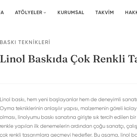
FA
ATÖLYELER
KURUMSAL
TAKVIM
HAK
BASKI TEKNIKLERI
Linol Baskıda Çok Renkli T
Linol baskı, hem yeni başlayanlar hem de deneyimli sanatçıl
Oyma tekniklerinin anlaşılır yapısı, malzemenin göreli kolay 
olması, linolyumu baskı sanatına girişte sık tercih edilen bir
renkle yapılan ilk denemelerin ardından çoğu sanatçı, çalış
çok renkli tasarımlara geçmeyi hedefler. Bu aşama, linol ba